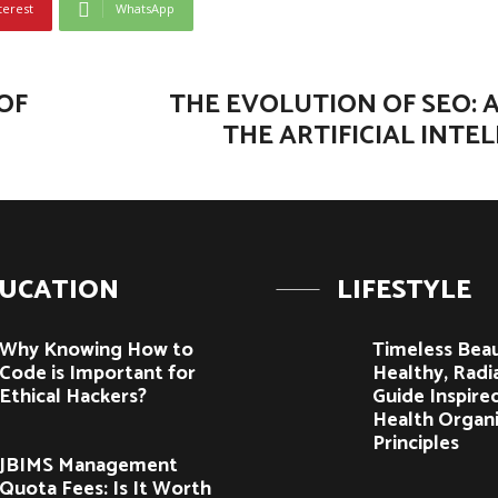
terest
WhatsApp
OF
THE EVOLUTION OF SEO: 
THE ARTIFICIAL INTE
UCATION
LIFESTYLE
Why Knowing How to
Timeless Beau
Code is Important for
Healthy, Radia
Ethical Hackers?
Guide Inspire
Health Organ
Principles
JBIMS Management
Quota Fees: Is It Worth