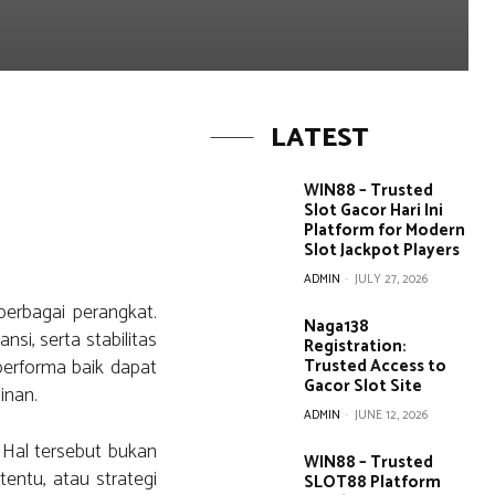
LATEST
WIN88 – Trusted
Slot Gacor Hari Ini
Platform for Modern
Slot Jackpot Players
ADMIN
-
JULY 27, 2026
erbagai perangkat.
Naga138
si, serta stabilitas
Registration:
 performa baik dapat
Trusted Access to
Gacor Slot Site
inan.
ADMIN
-
JUNE 12, 2026
Hal tersebut bukan
WIN88 – Trusted
entu, atau strategi
SLOT88 Platform