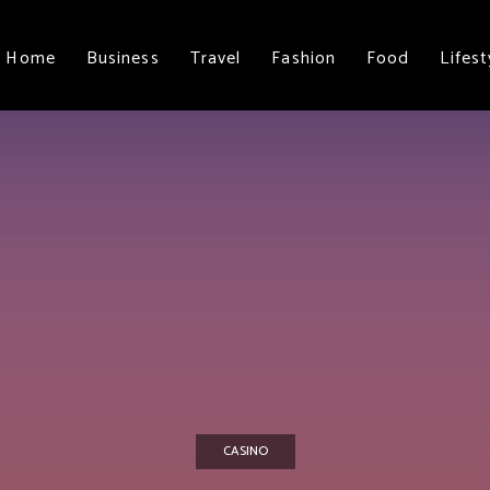
Home
Business
Travel
Fashion
Food
Lifest
CASINO