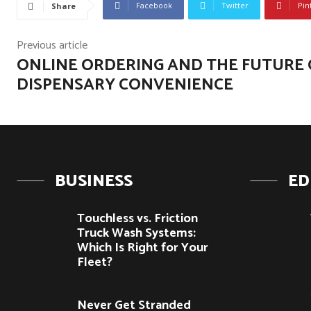
Facebook
Twitter
Pin
Share
Previous article
ONLINE ORDERING AND THE FUTURE 
DISPENSARY CONVENIENCE
BUSINESS
ED
Touchless vs. Friction
Truck Wash Systems:
Which Is Right for Your
Fleet?
Never Get Stranded