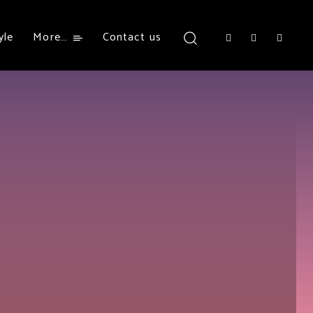
yle
More…
Contact us