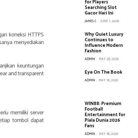
for Players
Searching Slot
Gacor Hari Ini
JAMES C
-
JUNE 1, 2026
ngan koneksi HTTPS
Why Quiet Luxury
Continues to
iasanya menyediakan
Influence Modern
Fashion
ADMIN
-
MAY 28, 2026
anjikan keuntungan
Eye On The Book
lear and transparent
ADMIN
-
MAY 18, 2026
WIN88: Premium
Football
rlu memiliki server
Entertainment for
setiap tombol dapat
Piala Dunia 2026
Fans
ADMIN
-
MAY 18, 2026