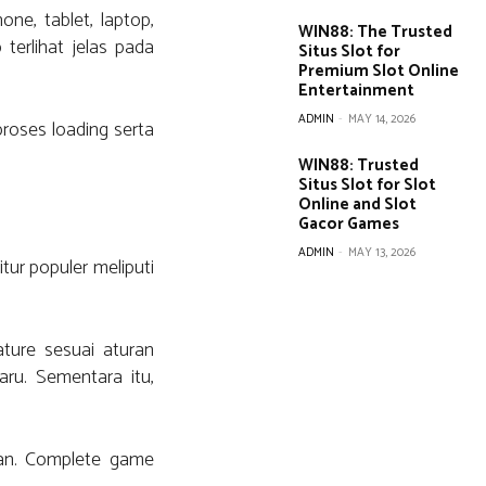
ne, tablet, laptop,
WIN88: The Trusted
terlihat jelas pada
Situs Slot for
Premium Slot Online
Entertainment
ADMIN
-
MAY 14, 2026
roses loading serta
WIN88: Trusted
Situs Slot for Slot
Online and Slot
Gacor Games
ADMIN
-
MAY 13, 2026
ur populer meliputi
ture sesuai aturan
ru. Sementara itu,
gan. Complete game