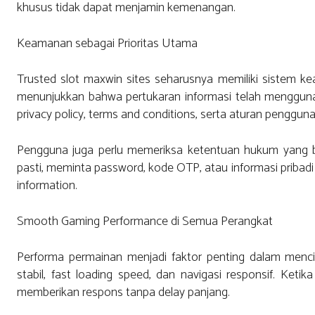
khusus tidak dapat menjamin kemenangan.
Keamanan sebagai Prioritas Utama
Trusted slot maxwin sites seharusnya memiliki siste
menunjukkan bahwa pertukaran informasi telah menggunaka
privacy policy, terms and conditions, serta aturan pengg
Pengguna juga perlu memeriksa ketentuan hukum yang be
pasti, meminta password, kode OTP, atau informasi pribadi 
information.
Smooth Gaming Performance di Semua Perangkat
Performa permainan menjadi faktor penting dalam mencip
stabil, fast loading speed, dan navigasi responsif. Ke
memberikan respons tanpa delay panjang.